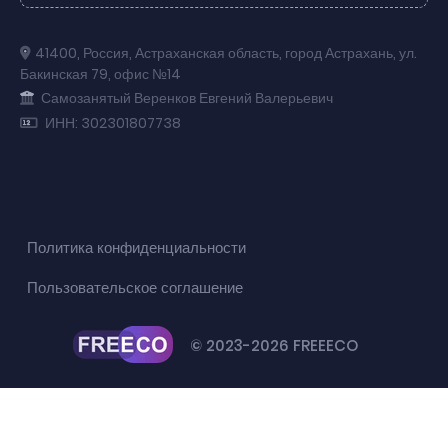
41400
,
Россия
,
Астраханская область
,
город Астрахань
,
ул.
Бакинская 79
,
офис №14
Самозанятый Веренков Евгений Валерьевич
ИНН: 302301807738
Политика конфиденциальности
Пользовательское соглашение
© 2023-2026 FREEECO