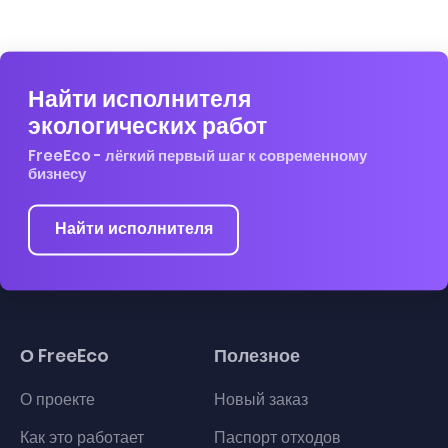
Найти исполнителя
экологических работ
FreeEco - лёгкий первый шаг к современному
бизнесу
Найти исполнителя
О FreeEco
Полезное
О проекте
Новый заказ
Как это работает
Паспорт отходов