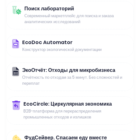
Поиск лабораторий
Современный маркетплейс для поиска и заказа
аналитических исследований
EcoDoc Automator
Конструктор экологической документации
ЭкоОтчёт: Отходы для микробизнеса
Отчётность по отходам за 5 минут. Без сложностей и
переплат
EcoCircle: Циркулярная экономика
B2B-платформа для перераспределения
промышленных отходов и излишков
ФудСейвер. Спасаем еду вместе