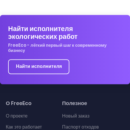
Найти исполнителя
экологических работ
FreeEco - лёгкий первый шаг к современному
бизнесу
Найти исполнителя
О FreeEco
Полезное
О проекте
Новый заказ
Как это работает
Паспорт отходов