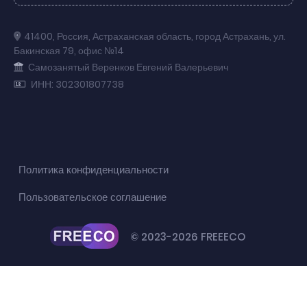
41400
,
Россия
,
Астраханская область
,
город Астрахань
,
ул.
Бакинская 79
,
офис №14
Самозанятый Веренков Евгений Валерьевич
ИНН: 302301807738
Политика конфиденциальности
Пользовательское соглашение
© 2023-2026 FREEECO