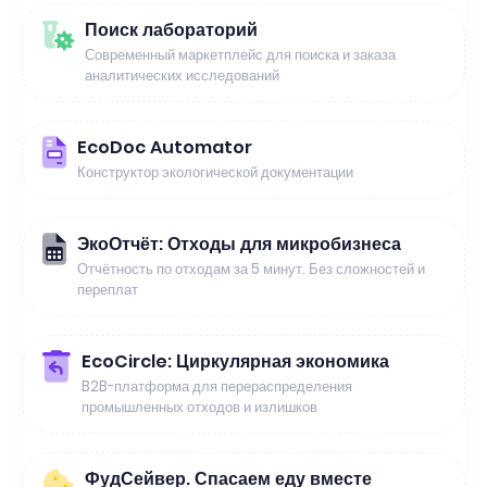
Поиск лабораторий
Современный маркетплейс для поиска и заказа
аналитических исследований
EcoDoc Automator
Конструктор экологической документации
ЭкоОтчёт: Отходы для микробизнеса
Отчётность по отходам за 5 минут. Без сложностей и
переплат
EcoCircle: Циркулярная экономика
B2B-платформа для перераспределения
промышленных отходов и излишков
ФудСейвер. Спасаем еду вместе