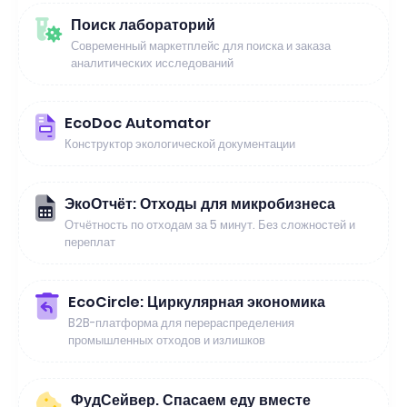
Поиск лабораторий
Современный маркетплейс для поиска и заказа
аналитических исследований
EcoDoc Automator
Конструктор экологической документации
ЭкоОтчёт: Отходы для микробизнеса
Отчётность по отходам за 5 минут. Без сложностей и
переплат
EcoCircle: Циркулярная экономика
B2B-платформа для перераспределения
промышленных отходов и излишков
ФудСейвер. Спасаем еду вместе