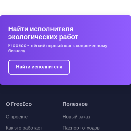
Найти исполнителя
экологических работ
FreeEco - лёгкий первый шаг к современному
бизнесу
Найти исполнителя
О FreeEco
Полезное
О проекте
Новый заказ
Как это работает
Паспорт отходов