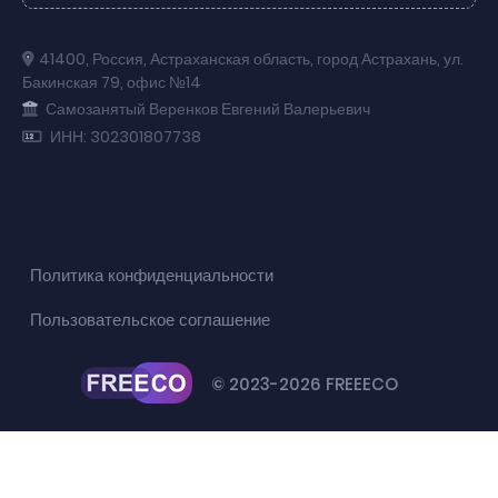
41400
,
Россия
,
Астраханская область
,
город Астрахань
,
ул.
Бакинская 79
,
офис №14
Самозанятый Веренков Евгений Валерьевич
ИНН: 302301807738
Политика конфиденциальности
Пользовательское соглашение
© 2023-2026 FREEECO