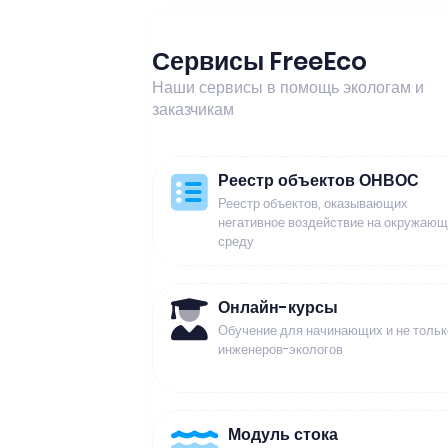
Сервисы FreeEco
Наши сервисы в помощь экологам и
заказчикам
Реестр объектов ОНВОС
Реестр объектов, оказывающих
негативное воздействие на окружаю
среду
Онлайн-курсы
Обучение для начинающих и не тольк
инженеров-экологов
Модуль стока