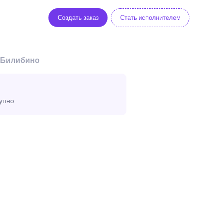
Создать заказ
Стать исполнителем
в Билибино
тупно