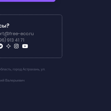
осы?
rt@free-eco.ru
96) 913 41 71
область
,
город Астрахань
,
ул.
ний Валерьевич