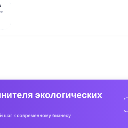
ю
ии
лнителя экологических
й шаг к современному бизнесу