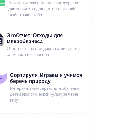
Автоматическое заполнение журнала
движения отходов для организаций
любого масштаба
ЭкоОтчёт: Отходы для
микробизнеса
Отчётность по отходам за 5 минут. Без
сложностей и переплат
Сортируля. Играем и учимся
беречь природу
Интерактивный сервис для обучения
детей экологической культуре через
игру