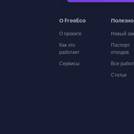
О FreeEco
Полезно
О проекте
Новый за
Как это
Паспорт
работает
отходов
Сервисы
Все рабо
Статьи