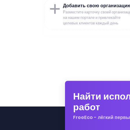
Добавить свою организаци
Разместите карточку своей организац
на нашем портале и привлекайте
целевых клиентов каждый день
Найти испо
работ
FreeEco - лёгкий первы