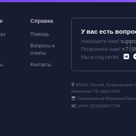
е
Справка
У вас есть вопр
каз
Помощь
Напишите нам!
suppo
Вопросы и
Позвоните нам!
+7 (9
ответы
Мы в соц.сетях:
ты
Контакты
41400
,
Россия
,
Астраханская 
Бакинская 79
,
офис №14
Самозанятый Веренков Евге
ИНН: 302301807738