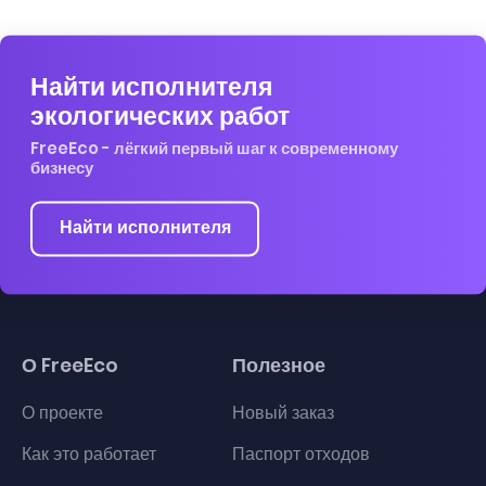
Найти исполнителя
экологических работ
FreeEco - лёгкий первый шаг к современному
бизнесу
Найти исполнителя
О FreeEco
Полезное
О проекте
Новый заказ
Как это работает
Паспорт отходов