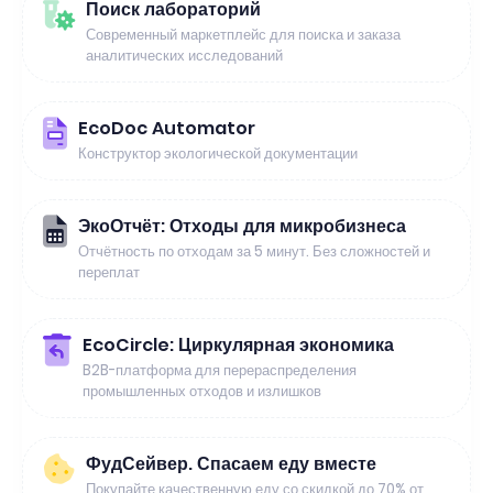
Поиск лабораторий
Современный маркетплейс для поиска и заказа
аналитических исследований
EcoDoc Automator
Конструктор экологической документации
ЭкоОтчёт: Отходы для микробизнеса
Отчётность по отходам за 5 минут. Без сложностей и
переплат
EcoCircle: Циркулярная экономика
B2B-платформа для перераспределения
промышленных отходов и излишков
ФудСейвер. Спасаем еду вместе
Покупайте качественную еду со скидкой до 70% от