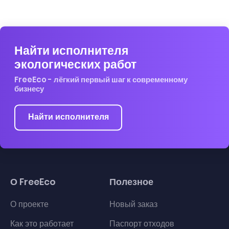
Найти исполнителя
экологических работ
FreeEco - лёгкий первый шаг к современному
бизнесу
Найти исполнителя
О FreeEco
Полезное
О проекте
Новый заказ
Как это работает
Паспорт отходов