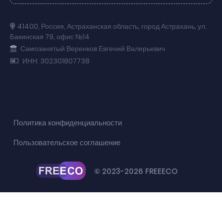
41400
,
Россия
,
Астраханская область
,
город Астрахань
,
ул.
Бакинская 79
,
офис №14
Самозанятый Веренков Евгений Валерьевич
ИНН: 302301807738
Политика конфиденциальности
Пользовательское соглашение
© 2023-2026 FREEECO