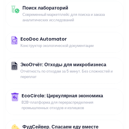
Поиск лабораторий
Современный маркетплейс для поиска и заказа
аналитических исследований
EcoDoc Automator
Конструктор экологической документации
ЭкоОтчёт: Отходы для микробизнеса
Отчётность по отходам за 5 минут. Без сложностей и
переплат
EcoCircle: Циркулярная экономика
B2B-платформа для перераспределения
промышленных отходов и излишков
ФудСейвер. Спасаем еду вместе