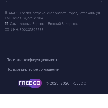
41400
,
Россия
,
Астраханская область
,
город Астрахань
,
ул.
Бакинская 79
,
офис №14
Самозанятый Веренков Евгений Валерьевич
ИНН: 302301807738
Политика конфиденциальности
Пользовательское соглашение
© 2023-2026 FREEECO