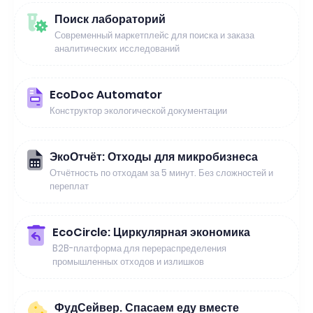
Поиск лабораторий
Современный маркетплейс для поиска и заказа
аналитических исследований
EcoDoc Automator
Конструктор экологической документации
ЭкоОтчёт: Отходы для микробизнеса
Отчётность по отходам за 5 минут. Без сложностей и
переплат
EcoCircle: Циркулярная экономика
B2B-платформа для перераспределения
промышленных отходов и излишков
ФудСейвер. Спасаем еду вместе