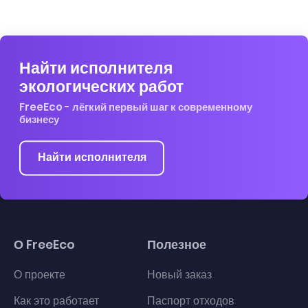
Найти исполнителя
экологических работ
FreeEco - лёгкий первый шаг к современному
бизнесу
Найти исполнителя
О FreeEco
Полезное
О проекте
Новый заказ
Как это работает
Паспорт отходов