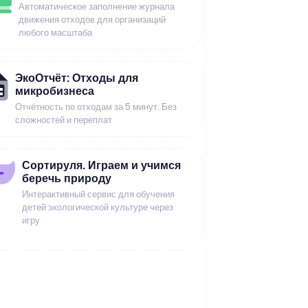
Автоматическое заполнение журнала
движения отходов для организаций
любого масштаба
ЭкоОтчёт: Отходы для
микробизнеса
Отчётность по отходам за 5 минут. Без
сложностей и переплат
Сортируля. Играем и учимся
беречь природу
Интерактивный сервис для обучения
детей экологической культуре через
игру