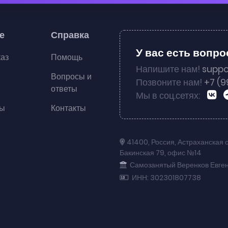
е
Справка
У вас есть вопр
каз
Помощь
Напишите нам!
suppo
Вопросы и
Позвоните нам!
+7 (9
ответы
Мы в соц.сетях:
ты
Контакты
41400
,
Россия
,
Астраханская 
Бакинская 79
,
офис №14
Самозанятый Веренков Евге
ИНН: 302301807738