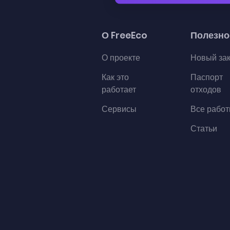
О FreeEco
Полезно
О проекте
Новый за
Как это
Паспорт
работает
отходов
Сервисы
Все рабо
Статьи