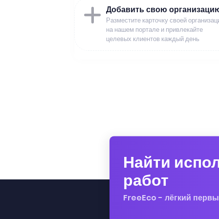
Добавить свою организаци
Разместите карточку своей организац
на нашем портале и привлекайте
целевых клиентов каждый день
Найти испо
работ
FreeEco - лёгкий первы