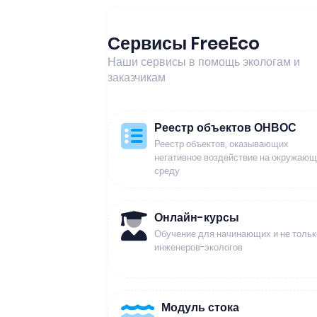
Сервисы FreeEco
Наши сервисы в помощь экологам и
заказчикам
Реестр объектов ОНВОС
Реестр объектов, оказывающих
негативное воздействие на окружаю
среду
Онлайн-курсы
Обучение для начинающих и не тольк
инженеров-экологов
Модуль стока