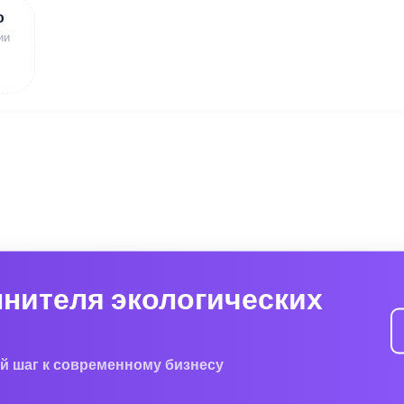
ю
ии
лнителя экологических
й шаг к современному бизнесу