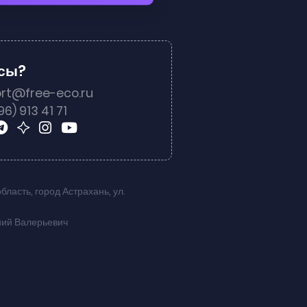
осы?
rt@free-eco.ru
96) 913 41 71
область
,
город Астрахань
,
ул.
ний Валерьевич