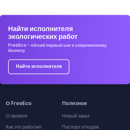
Найти исполнителя
экологических работ
FreeEco - лёгкий первый шаг к современному
бизнесу
Найти исполнителя
О FreeEco
Полезное
О проекте
Новый заказ
Как это работает
Паспорт отходов