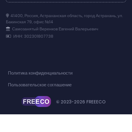
41400
,
Россия
,
Астраханская область
,
город Астрахань
,
ул.
Бакинская 79
,
офис №14
Самозанятый Веренков Евгений Валерьевич
ИНН: 302301807738
Политика конфиденциальности
Пользовательское соглашение
© 2023-2026 FREEECO