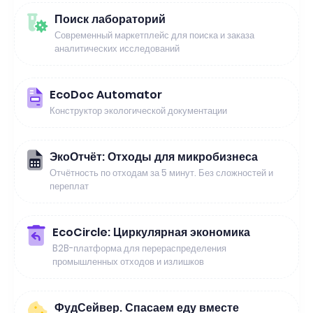
Поиск лабораторий
Современный маркетплейс для поиска и заказа
аналитических исследований
EcoDoc Automator
Конструктор экологической документации
ЭкоОтчёт: Отходы для микробизнеса
Отчётность по отходам за 5 минут. Без сложностей и
переплат
EcoCircle: Циркулярная экономика
B2B-платформа для перераспределения
промышленных отходов и излишков
ФудСейвер. Спасаем еду вместе