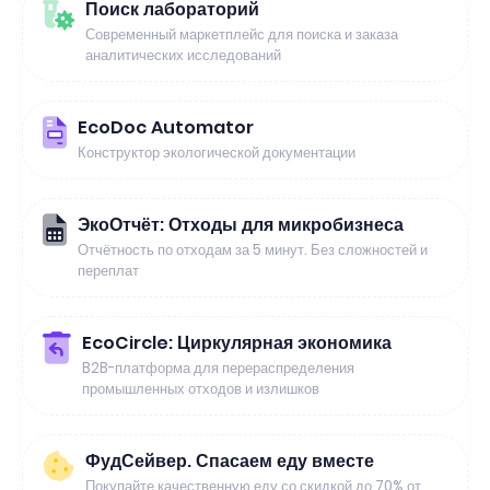
Поиск лабораторий
Современный маркетплейс для поиска и заказа
аналитических исследований
EcoDoc Automator
Конструктор экологической документации
ЭкоОтчёт: Отходы для микробизнеса
Отчётность по отходам за 5 минут. Без сложностей и
переплат
EcoCircle: Циркулярная экономика
B2B-платформа для перераспределения
промышленных отходов и излишков
ФудСейвер. Спасаем еду вместе
Покупайте качественную еду со скидкой до 70% от