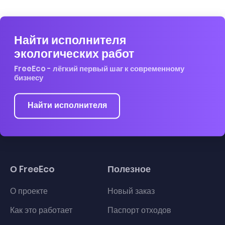
Найти исполнителя
экологических работ
FreeEco - лёгкий первый шаг к современному
бизнесу
Найти исполнителя
О FreeEco
Полезное
О проекте
Новый заказ
Как это работает
Паспорт отходов