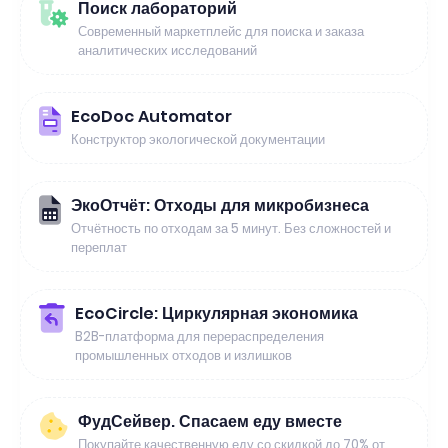
Поиск лабораторий
Современный маркетплейс для поиска и заказа
аналитических исследований
EcoDoc Automator
Конструктор экологической документации
ЭкоОтчёт: Отходы для микробизнеса
Отчётность по отходам за 5 минут. Без сложностей и
переплат
EcoCircle: Циркулярная экономика
B2B-платформа для перераспределения
промышленных отходов и излишков
ФудСейвер. Спасаем еду вместе
Покупайте качественную еду со скидкой до 70% от