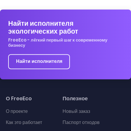
Найти исполнителя
экологических работ
FreeEco - лёгкий первый шаг к современному
бизнесу
Найти исполнителя
О FreeEco
Полезное
О проекте
Новый заказ
Как это работает
Паспорт отходов