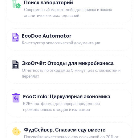
Поиск лабораторий
Современный маркетплейс для поиска и заказа
аналитических исследований
EcoDoc Automator
Конструктор экологической документации
ЭкоОтчёт: Отходы для микробизнеса
Отчётность по отходам за 5 минут. Без сложностей и
переплат
EcoCircle: Циркулярная экономика
B2B-платформа для перераспределения
промышленных отходов и излишков
ФудСейвер. Спасаем еду вместе
Покупайте качественную еду со скидкой до 70% от