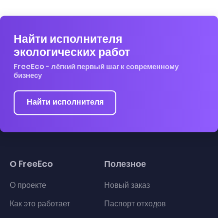
Найти исполнителя
экологических работ
FreeEco - лёгкий первый шаг к современному
бизнесу
Найти исполнителя
О FreeEco
Полезное
О проекте
Новый заказ
Как это работает
Паспорт отходов