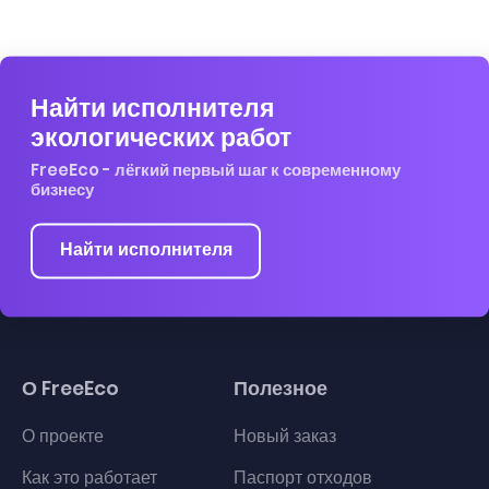
Найти исполнителя
экологических работ
FreeEco - лёгкий первый шаг к современному
бизнесу
Найти исполнителя
О FreeEco
Полезное
О проекте
Новый заказ
Как это работает
Паспорт отходов