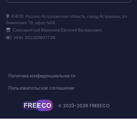
41400
,
Россия
,
Астраханская область
,
город Астрахань
,
ул.
Бакинская 79
,
офис №14
Самозанятый Веренков Евгений Валерьевич
ИНН: 302301807738
Политика конфиденциальности
Пользовательское соглашение
© 2023-2026 FREEECO