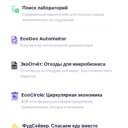
Поиск лабораторий
Современный маркетплейс для поиска и заказа
аналитических исследований
EcoDoc Automator
Конструктор экологической документации
ЭкоОтчёт: Отходы для микробизнеса
Отчётность по отходам за 5 минут. Без сложностей и
переплат
EcoCircle: Циркулярная экономика
B2B-платформа для перераспределения
промышленных отходов и излишков
ФудСейвер. Спасаем еду вместе