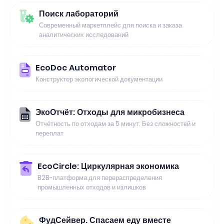
Поиск лабораторий
Современный маркетплейс для поиска и заказа
аналитических исследований
EcoDoc Automator
Конструктор экологической документации
ЭкоОтчёт: Отходы для микробизнеса
Отчётность по отходам за 5 минут. Без сложностей и
переплат
EcoCircle: Циркулярная экономика
B2B-платформа для перераспределения
промышленных отходов и излишков
ФудСейвер. Спасаем еду вместе