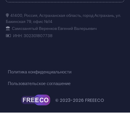
41400
,
Россия
,
Астраханская область
,
город Астрахань
,
ул.
Бакинская 79
,
офис №14
Самозанятый Веренков Евгений Валерьевич
ИНН: 302301807738
Политика конфиденциальности
Пользовательское соглашение
© 2023-2026 FREEECO