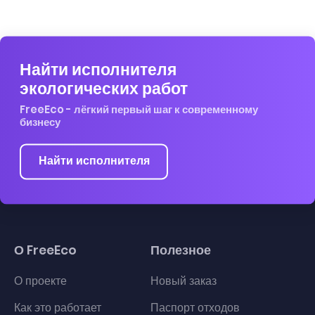
Найти исполнителя
экологических работ
FreeEco - лёгкий первый шаг к современному
бизнесу
Найти исполнителя
О FreeEco
Полезное
О проекте
Новый заказ
Как это работает
Паспорт отходов