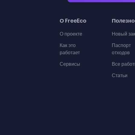
О FreeEco
Полезно
О проекте
Новый за
Как это
Паспорт
работает
отходов
Сервисы
Все рабо
Статьи