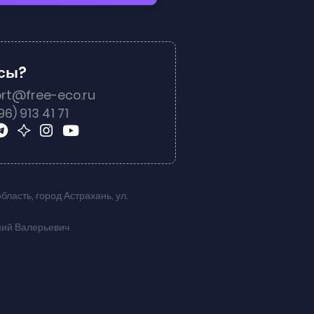
осы?
rt@free-eco.ru
96) 913 41 71
область
,
город Астрахань
,
ул.
ний Валерьевич