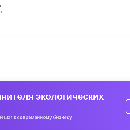
ю
ии
лнителя экологических
й шаг к современному бизнесу