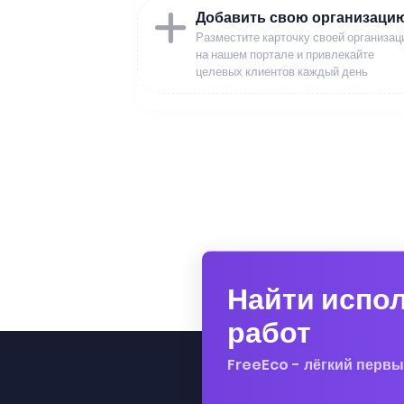
Добавить свою организаци
Разместите карточку своей организац
на нашем портале и привлекайте
целевых клиентов каждый день
Найти испо
работ
FreeEco - лёгкий первы