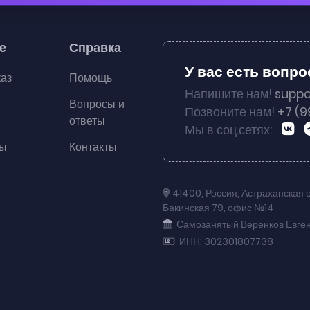
е
Справка
У вас есть вопр
каз
Помощь
Напишите нам!
suppo
Вопросы и
Позвоните нам!
+7 (9
ответы
Мы в соц.сетях:
ты
Контакты
41400
,
Россия
,
Астраханская 
Бакинская 79
,
офис №14
Самозанятый Веренков Евге
ИНН: 302301807738