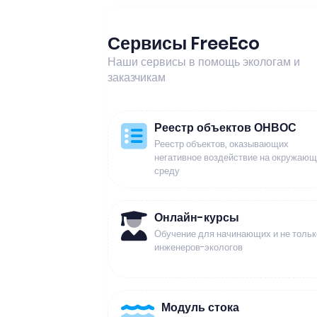
Сервисы FreeEco
Наши сервисы в помощь экологам и
заказчикам
Реестр объектов ОНВОС
Реестр объектов, оказывающих
негативное воздействие на окружаю
среду
Онлайн-курсы
Обучение для начинающих и не тольк
инженеров-экологов
Модуль стока