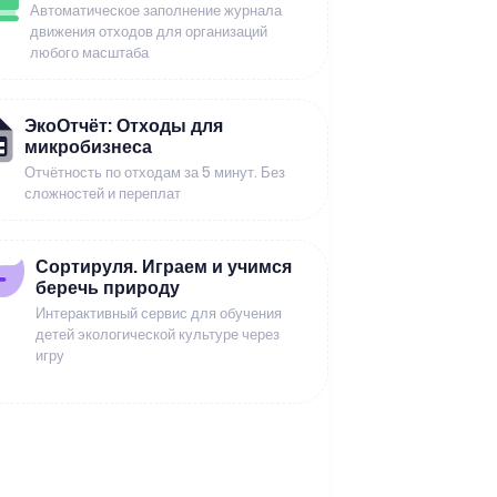
Автоматическое заполнение журнала
движения отходов для организаций
любого масштаба
ЭкоОтчёт: Отходы для
микробизнеса
Отчётность по отходам за 5 минут. Без
сложностей и переплат
Сортируля. Играем и учимся
беречь природу
Интерактивный сервис для обучения
детей экологической культуре через
игру