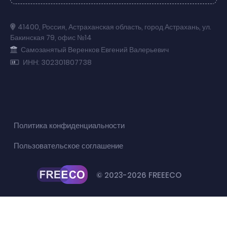
41400
,
Россия
,
Астраханская область
,
город Астрахань
,
ул.
Бакинская 79
,
офис №14
Самозанятый Веренков Евгений Валерьевич
ИНН: 302301807738
Политика конфиденциальности
Пользовательское соглашение
© 2023-2026 FREEECO