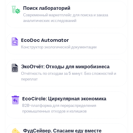
Поиск лабораторий
Современный маркетплейс для поиска и заказа
аналитических исследований
EcoDoc Automator
Конструктор экологической документации
ЭкоОтчёт: Отходы для микробизнеса
Отчётность по отходам за 5 минут. Без сложностей и
переплат
EcoCircle: Циркулярная экономика
B2B-платформа для перераспределения
промышленных отходов и излишков
ФудСейвер. Спасаем еду вместе