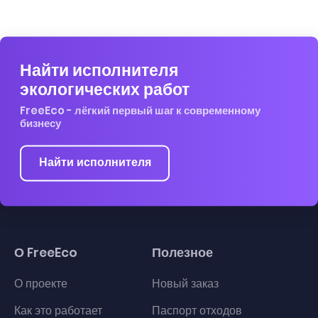
Найти исполнителя
экологических работ
FreeEco - лёгкий первый шаг к современному
бизнесу
Найти исполнителя
О FreeEco
Полезное
О проекте
Новый заказ
Как это работает
Паспорт отходов