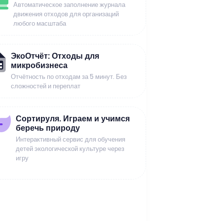
Автоматическое заполнение журнала
движения отходов для организаций
любого масштаба
ЭкоОтчёт: Отходы для
микробизнеса
Отчётность по отходам за 5 минут. Без
сложностей и переплат
Сортируля. Играем и учимся
беречь природу
Интерактивный сервис для обучения
детей экологической культуре через
игру