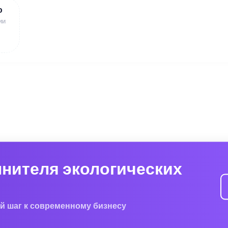
ю
ии
лнителя экологических
й шаг к современному бизнесу