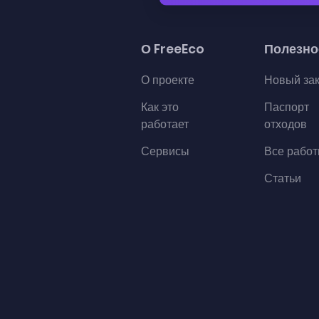
О FreeEco
Полезно
О проекте
Новый за
Как это
Паспорт
работает
отходов
Сервисы
Все рабо
Статьи