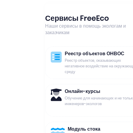
Сервисы FreeEco
Наши сервисы в помощь экологам и
заказчикам
Реестр объектов ОНВОС
Реестр объектов, оказывающих
негативное воздействие на окружаю
среду
Онлайн-курсы
Обучение для начинающих и не тольк
инженеров-экологов
Модуль стока