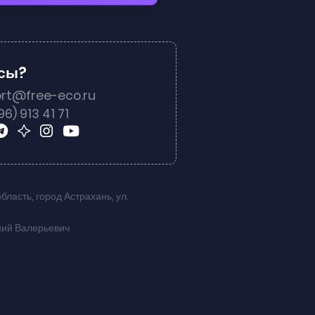
осы?
rt@free-eco.ru
96) 913 41 71
область
,
город Астрахань
,
ул.
ний Валерьевич