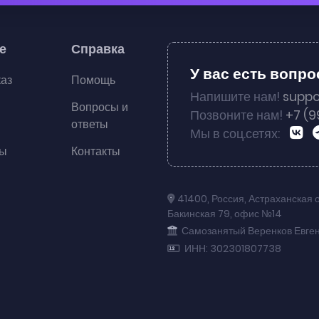
е
Справка
У вас есть вопр
каз
Помощь
Напишите нам!
suppo
Вопросы и
Позвоните нам!
+7 (9
ответы
Мы в соц.сетях:
ты
Контакты
41400
,
Россия
,
Астраханская 
Бакинская 79
,
офис №14
Самозанятый Веренков Евге
ИНН: 302301807738