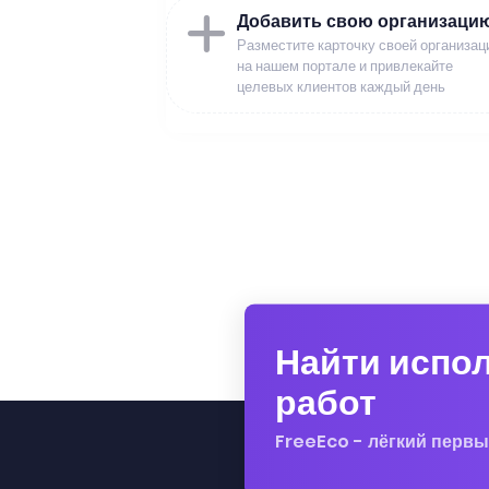
Добавить свою организаци
Разместите карточку своей организац
на нашем портале и привлекайте
целевых клиентов каждый день
Найти испо
работ
FreeEco - лёгкий первы