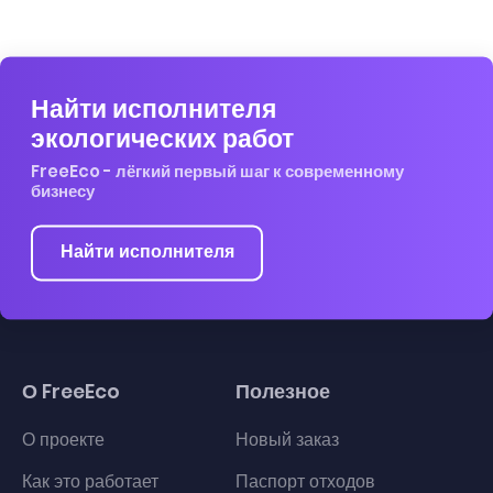
Найти исполнителя
экологических работ
FreeEco - лёгкий первый шаг к современному
бизнесу
Найти исполнителя
О FreeEco
Полезное
О проекте
Новый заказ
Как это работает
Паспорт отходов