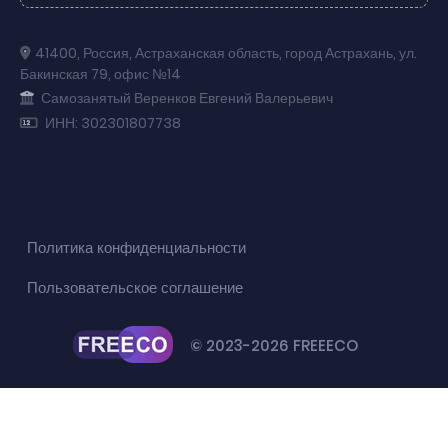
41400
,
Россия
,
Астраханская область
,
город Астрахань
,
ул.
Бакинская 79
,
офис №14
Самозанятый Веренков Евгений Валерьевич
ИНН: 302301807738
Политика конфиденциальности
Пользовательское соглашение
© 2023-2026 FREEECO