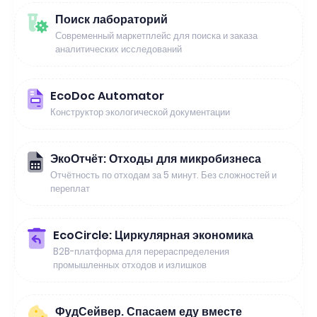
Поиск лабораторий
Современный маркетплейс для поиска и заказа
аналитических исследований
EcoDoc Automator
Конструктор экологической документации
ЭкоОтчёт: Отходы для микробизнеса
Отчётность по отходам за 5 минут. Без сложностей и
переплат
EcoCircle: Циркулярная экономика
B2B-платформа для перераспределения
промышленных отходов и излишков
ФудСейвер. Спасаем еду вместе