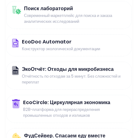
Поиск лабораторий
Современный маркетплейс для поиска и заказа
аналитических исследований
EcoDoc Automator
Конструктор экологической документации
ЭкоОтчёт: Отходы для микробизнеса
Отчётность по отходам за 5 минут. Без сложностей и
переплат
EcoCircle: Циркулярная экономика
B2B-платформа для перераспределения
промышленных отходов и излишков
ФудСейвер. Спасаем еду вместе