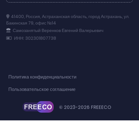
41400
,
Россия
,
Астраханская область
,
город Астрахань
,
ул.
Бакинская 79
,
офис №14
Самозанятый Веренков Евгений Валерьевич
ИНН: 302301807738
Политика конфиденциальности
Пользовательское соглашение
© 2023-2026 FREEECO