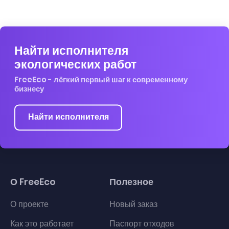
Найти исполнителя
экологических работ
FreeEco - лёгкий первый шаг к современному
бизнесу
Найти исполнителя
О FreeEco
Полезное
О проекте
Новый заказ
Как это работает
Паспорт отходов