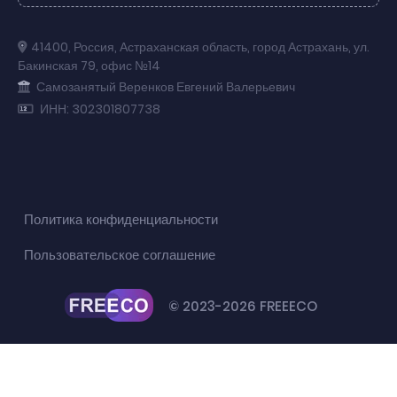
41400
,
Россия
,
Астраханская область
,
город Астрахань
,
ул.
Бакинская 79
,
офис №14
Самозанятый Веренков Евгений Валерьевич
ИНН: 302301807738
Политика конфиденциальности
Пользовательское соглашение
© 2023-2026 FREEECO