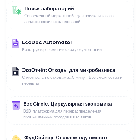
Поиск лабораторий
Современный маркетплейс для поиска и заказа
аналитических исследований
EcoDoc Automator
Конструктор экологической документации
ЭкоОтчёт: Отходы для микробизнеса
Отчётность по отходам за 5 минут. Без сложностей и
переплат
EcoCircle: Циркулярная экономика
B2B-платформа для перераспределения
промышленных отходов и излишков
ФудСейвер. Спасаем еду вместе