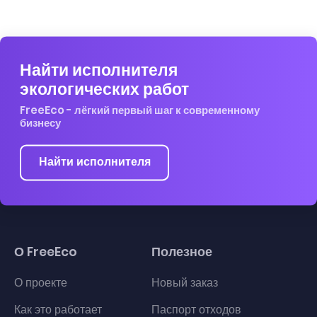
Найти исполнителя
экологических работ
FreeEco - лёгкий первый шаг к современному
бизнесу
Найти исполнителя
О FreeEco
Полезное
О проекте
Новый заказ
Как это работает
Паспорт отходов