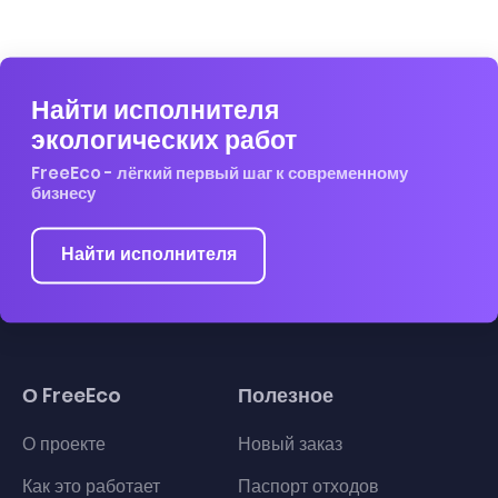
Найти исполнителя
экологических работ
FreeEco - лёгкий первый шаг к современному
бизнесу
Найти исполнителя
О FreeEco
Полезное
О проекте
Новый заказ
Как это работает
Паспорт отходов