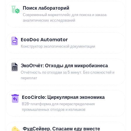
Поиск лабораторий
Современный маркетплейс для поиска и заказа
аналитических исследований
EcoDoc Automator
Конструктор экологической документации
ЭкоОтчёт: Отходы для микробизнеса
Отчётность по отходам за 5 минут. Без сложностей и
переплат
EcoCircle: Циркулярная экономика
B2B-платформа для перераспределения
промышленных отходов и излишков
ФудСейвер. Спасаем еду вместе