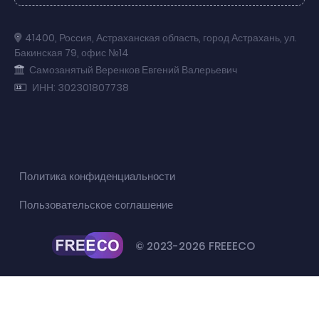
41400
,
Россия
,
Астраханская область
,
город Астрахань
,
ул.
Бакинская 79
,
офис №14
Самозанятый Веренков Евгений Валерьевич
ИНН: 302301807738
Политика конфиденциальности
Пользовательское соглашение
© 2023-2026 FREEECO