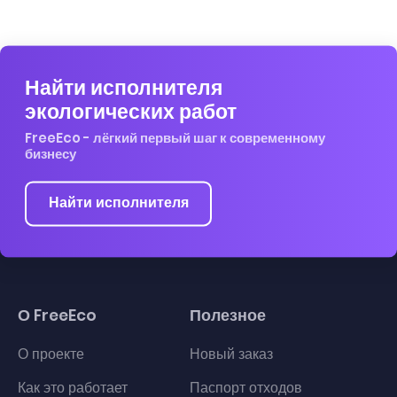
Найти исполнителя
экологических работ
FreeEco - лёгкий первый шаг к современному
бизнесу
Найти исполнителя
О FreeEco
Полезное
О проекте
Новый заказ
Как это работает
Паспорт отходов