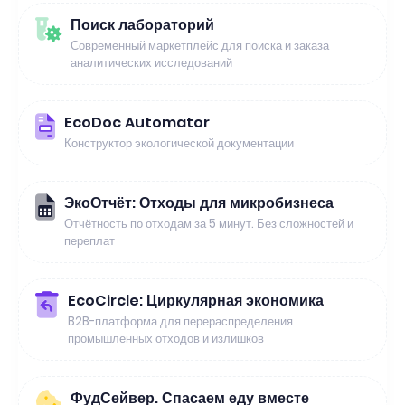
Поиск лабораторий
Современный маркетплейс для поиска и заказа
аналитических исследований
EcoDoc Automator
Конструктор экологической документации
ЭкоОтчёт: Отходы для микробизнеса
Отчётность по отходам за 5 минут. Без сложностей и
переплат
EcoCircle: Циркулярная экономика
B2B-платформа для перераспределения
промышленных отходов и излишков
ФудСейвер. Спасаем еду вместе