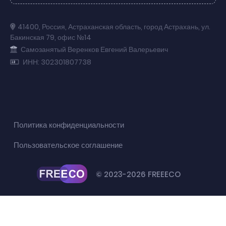
41400
,
Россия
,
Астраханская область
,
город Астрахань
,
ул.
Бакинская 79
,
офис №14
Самозанятый Веренков Евгений Валерьевич
ИНН: 302301807738
Политика конфиденциальности
Пользовательское соглашение
© 2023-2026 FREEECO