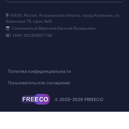
41400
,
Россия
,
Астраханская область
,
город Астрахань
,
ул.
Бакинская 79
,
офис №14
Самозанятый Веренков Евгений Валерьевич
ИНН: 302301807738
Политика конфиденциальности
Пользовательское соглашение
© 2023-2026 FREEECO