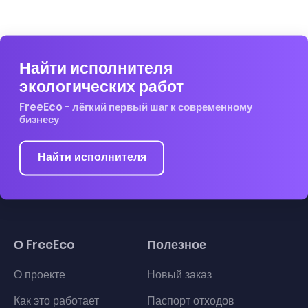
Найти исполнителя
экологических работ
FreeEco - лёгкий первый шаг к современному
бизнесу
Найти исполнителя
О FreeEco
Полезное
О проекте
Новый заказ
Как это работает
Паспорт отходов