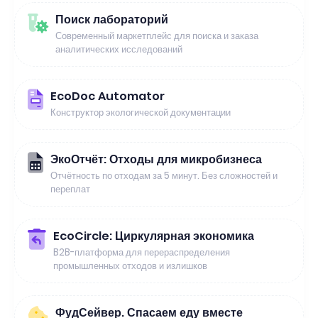
Поиск лабораторий
Современный маркетплейс для поиска и заказа
аналитических исследований
EcoDoc Automator
Конструктор экологической документации
ЭкоОтчёт: Отходы для микробизнеса
Отчётность по отходам за 5 минут. Без сложностей и
переплат
EcoCircle: Циркулярная экономика
B2B-платформа для перераспределения
промышленных отходов и излишков
ФудСейвер. Спасаем еду вместе