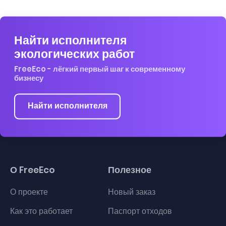
Найти исполнителя
экологических работ
FreeEco - лёгкий первый шаг к современному
бизнесу
Найти исполнителя
О FreeEco
Полезное
О проекте
Новый заказ
Как это работает
Паспорт отходов