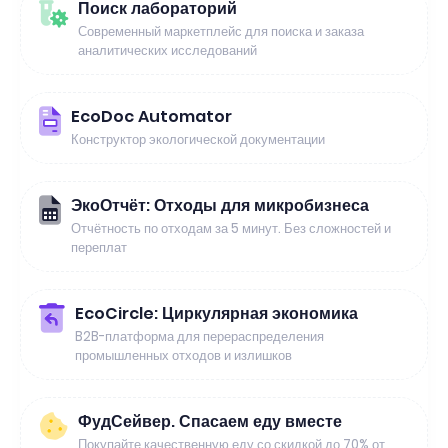
Поиск лабораторий
Современный маркетплейс для поиска и заказа
аналитических исследований
EcoDoc Automator
Конструктор экологической документации
ЭкоОтчёт: Отходы для микробизнеса
Отчётность по отходам за 5 минут. Без сложностей и
переплат
EcoCircle: Циркулярная экономика
B2B-платформа для перераспределения
промышленных отходов и излишков
ФудСейвер. Спасаем еду вместе
Покупайте качественную еду со скидкой до 70% от