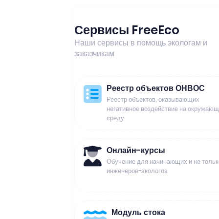
Сервисы FreeEco
Наши сервисы в помощь экологам и
заказчикам
Реестр объектов ОНВОС
Реестр объектов, оказывающих
негативное воздействие на окружаю
среду
Онлайн-курсы
Обучение для начинающих и не тольк
инженеров-экологов
Модуль стока