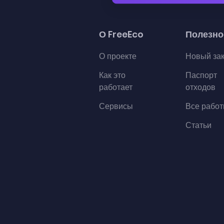
О FreeEco
Полезно
О проекте
Новый за
Как это
Паспорт
работает
отходов
Сервисы
Все рабо
Статьи