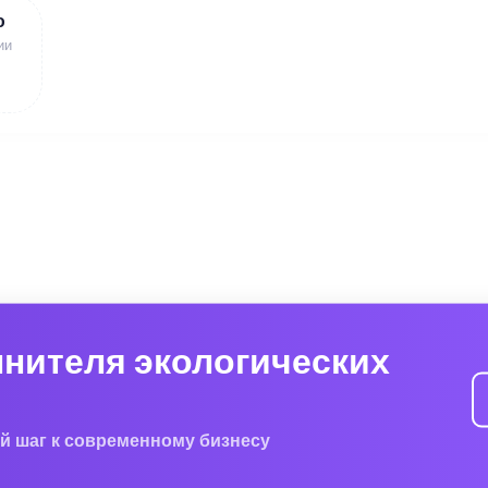
ю
ии
лнителя экологических
й шаг к современному бизнесу