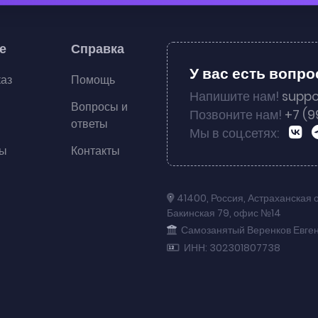
е
Справка
У вас есть вопр
каз
Помощь
Напишите нам!
suppo
Вопросы и
Позвоните нам!
+7 (9
ответы
Мы в соц.сетях:
ты
Контакты
41400
,
Россия
,
Астраханская 
Бакинская 79
,
офис №14
Самозанятый Веренков Евге
ИНН: 302301807738