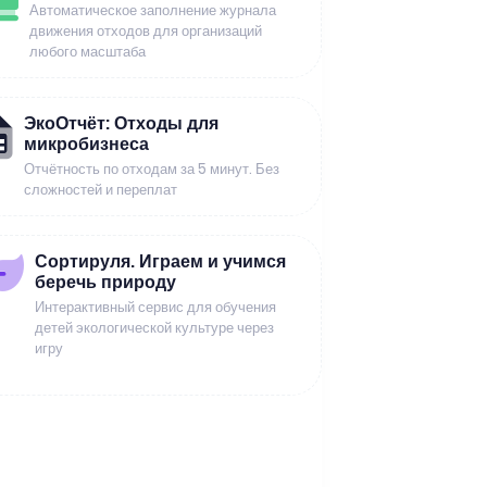
Автоматическое заполнение журнала
движения отходов для организаций
любого масштаба
ЭкоОтчёт: Отходы для
микробизнеса
Отчётность по отходам за 5 минут. Без
сложностей и переплат
Сортируля. Играем и учимся
беречь природу
Интерактивный сервис для обучения
детей экологической культуре через
игру