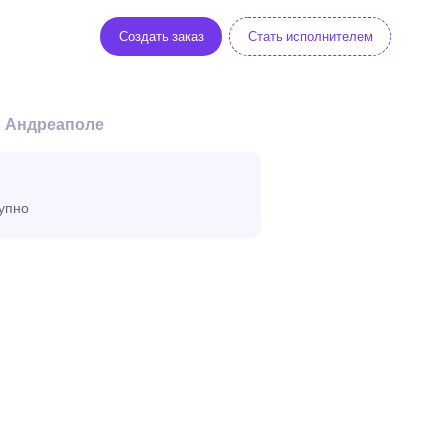
Создать заказ
Стать исполнителем
в Андреаполе
тупно