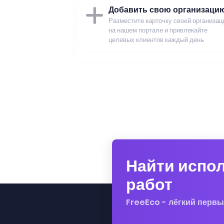
Добавить свою организаци
Разместите карточку своей организац
на нашем портале и привлекайте
целевых клиентов каждый день
Найти испо
работ
FreeEco - лёгкий первы