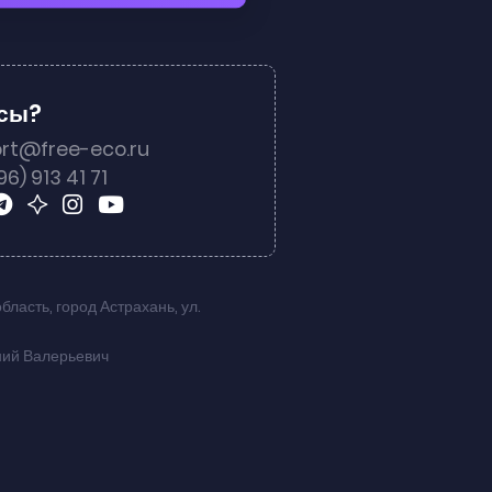
осы?
rt@free-eco.ru
96) 913 41 71
область
,
город Астрахань
,
ул.
ний Валерьевич