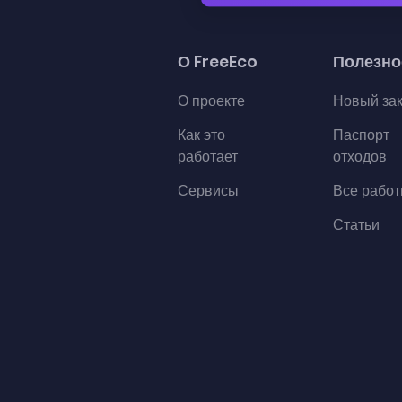
О FreeEco
Полезно
О проекте
Новый за
Как это
Паспорт
работает
отходов
Сервисы
Все рабо
Статьи