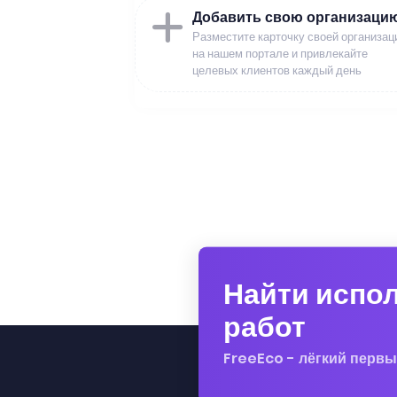
Добавить свою организаци
Разместите карточку своей организац
на нашем портале и привлекайте
целевых клиентов каждый день
Найти испо
работ
FreeEco - лёгкий первы