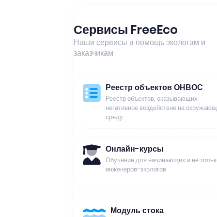
Сервисы FreeEco
Наши сервисы в помощь экологам и
заказчикам
Реестр объектов ОНВОС
Реестр объектов, оказывающих
негативное воздействие на окружаю
среду
Онлайн-курсы
Обучение для начинающих и не тольк
инженеров-экологов
Модуль стока