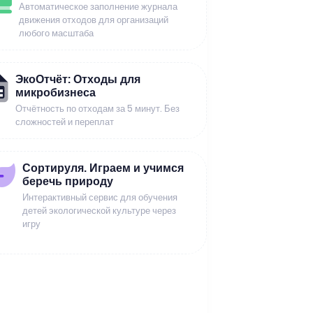
Автоматическое заполнение журнала
движения отходов для организаций
любого масштаба
ЭкоОтчёт: Отходы для
микробизнеса
Отчётность по отходам за 5 минут. Без
сложностей и переплат
Сортируля. Играем и учимся
беречь природу
Интерактивный сервис для обучения
детей экологической культуре через
игру