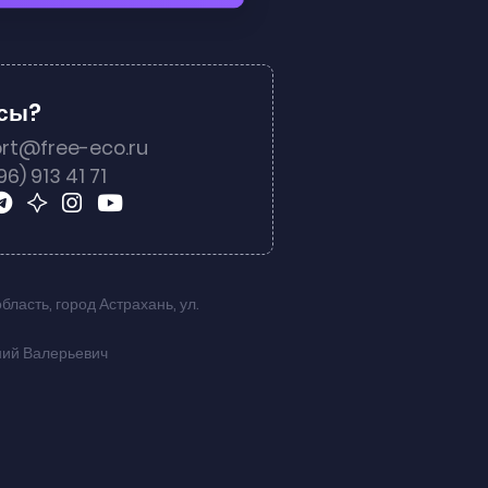
осы?
rt@free-eco.ru
96) 913 41 71
область
,
город Астрахань
,
ул.
ний Валерьевич