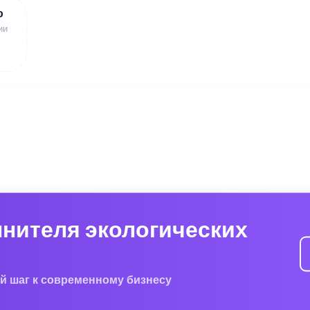
ю
ии
лнителя экологических
й шаг к современному бизнесу