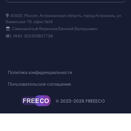
41400
,
Россия
,
Астраханская область
,
город Астрахань
,
ул.
Бакинская 79
,
офис №14
Самозанятый Веренков Евгений Валерьевич
ИНН: 302301807738
Политика конфиденциальности
Пользовательское соглашение
© 2023-2026 FREEECO