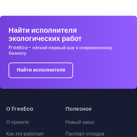
Найти исполнителя
экологических работ
FreeEco - лёгкий первый шаг к современному
бизнесу
Найти исполнителя
О FreeEco
Полезное
О проекте
Новый заказ
Как это работает
Паспорт отходов