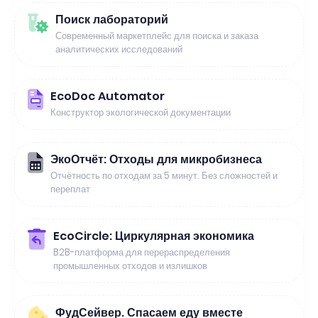
Поиск лабораторий
Современный маркетплейс для поиска и заказа
аналитических исследований
EcoDoc Automator
Конструктор экологической документации
ЭкоОтчёт: Отходы для микробизнеса
Отчётность по отходам за 5 минут. Без сложностей и
переплат
EcoCircle: Циркулярная экономика
B2B-платформа для перераспределения
промышленных отходов и излишков
ФудСейвер. Спасаем еду вместе