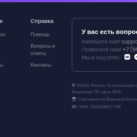
е
Справка
У вас есть вопр
каз
Помощь
Напишите нам!
suppo
Вопросы и
Позвоните нам!
+7 (9
ответы
Мы в соц.сетях:
ты
Контакты
41400
,
Россия
,
Астраханская 
Бакинская 79
,
офис №14
Самозанятый Веренков Евге
ИНН: 302301807738