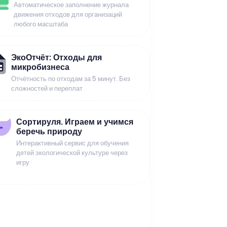
Автоматическое заполнение журнала
движения отходов для организаций
любого масштаба
ЭкоОтчёт: Отходы для
микробизнеса
Отчётность по отходам за 5 минут. Без
сложностей и переплат
Сортируля. Играем и учимся
беречь природу
Интерактивный сервис для обучения
детей экологической культуре через
игру