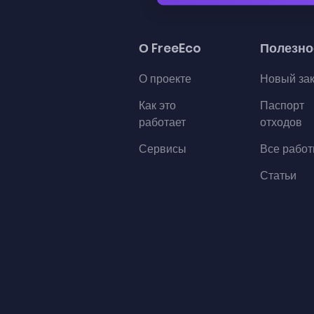
О FreeEco
Полезно
О проекте
Новый за
Как это
Паспорт
работает
отходов
Сервисы
Все рабо
Статьи