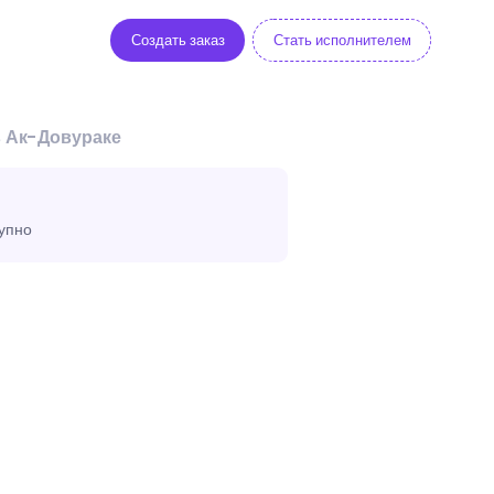
Создать заказ
Стать исполнителем
в Ак-Довураке
тупно