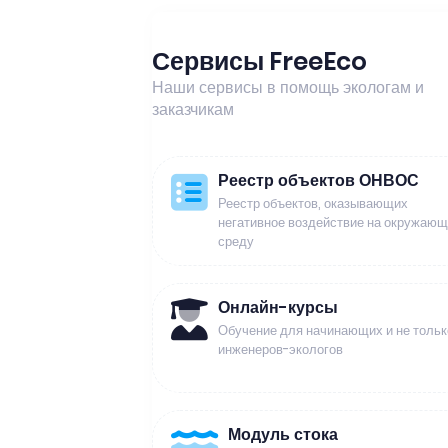
Сервисы FreeEco
Наши сервисы в помощь экологам и
заказчикам
Реестр объектов ОНВОС
Реестр объектов, оказывающих
негативное воздействие на окружаю
среду
Онлайн-курсы
Обучение для начинающих и не тольк
инженеров-экологов
Модуль стока