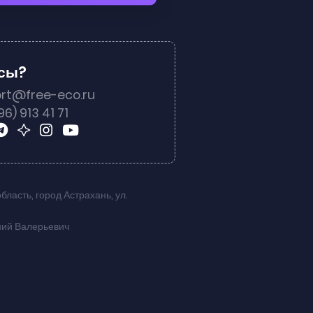
осы?
rt@free-eco.ru
96) 913 41 71
область
,
город Астрахань
,
ул.
ний Валерьевич