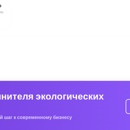
ю
ии
лнителя экологических
й шаг к современному бизнесу