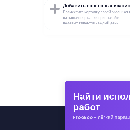
Добавить свою организаци
Разместите карточку своей организац
на нашем портале и привлекайте
целевых клиентов каждый день
Найти испо
работ
FreeEco - лёгкий первы