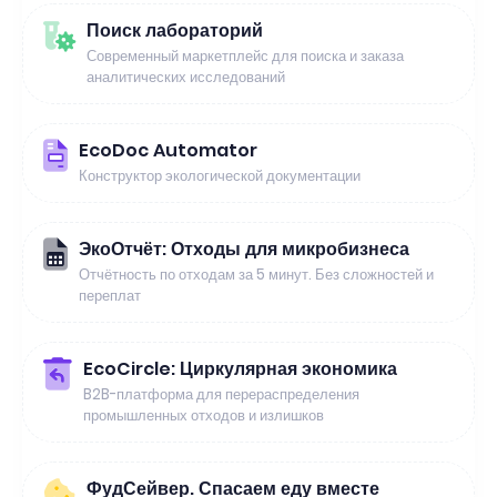
Поиск лабораторий
Современный маркетплейс для поиска и заказа
аналитических исследований
EcoDoc Automator
Конструктор экологической документации
ЭкоОтчёт: Отходы для микробизнеса
Отчётность по отходам за 5 минут. Без сложностей и
переплат
EcoCircle: Циркулярная экономика
B2B-платформа для перераспределения
промышленных отходов и излишков
ФудСейвер. Спасаем еду вместе