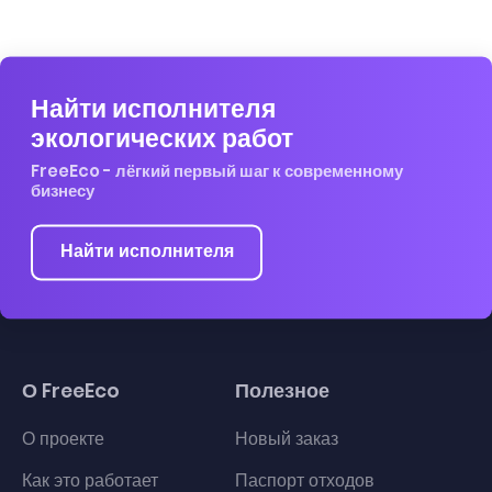
Найти исполнителя
экологических работ
FreeEco - лёгкий первый шаг к современному
бизнесу
Найти исполнителя
О FreeEco
Полезное
О проекте
Новый заказ
Как это работает
Паспорт отходов