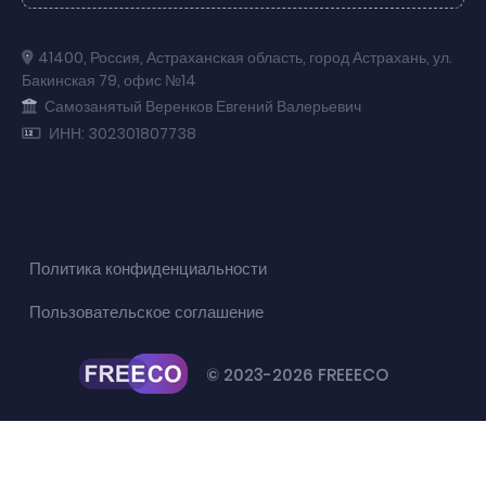
41400
,
Россия
,
Астраханская область
,
город Астрахань
,
ул.
Бакинская 79
,
офис №14
Самозанятый Веренков Евгений Валерьевич
ИНН: 302301807738
Политика конфиденциальности
Пользовательское соглашение
© 2023-2026 FREEECO