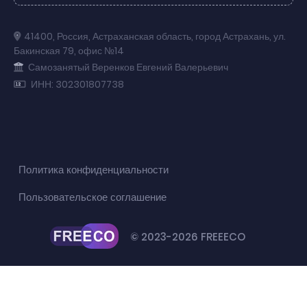
41400
,
Россия
,
Астраханская область
,
город Астрахань
,
ул.
Бакинская 79
,
офис №14
Самозанятый Веренков Евгений Валерьевич
ИНН: 302301807738
Политика конфиденциальности
Пользовательское соглашение
© 2023-2026 FREEECO