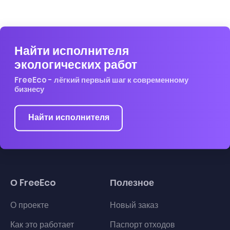
Найти исполнителя
экологических работ
FreeEco - лёгкий первый шаг к современному
бизнесу
Найти исполнителя
О FreeEco
Полезное
О проекте
Новый заказ
Как это работает
Паспорт отходов