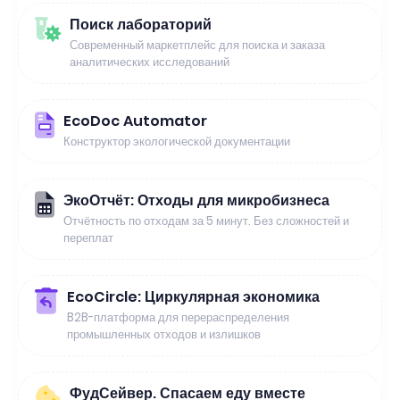
Поиск лабораторий
Современный маркетплейс для поиска и заказа
аналитических исследований
EcoDoc Automator
Конструктор экологической документации
ЭкоОтчёт: Отходы для микробизнеса
Отчётность по отходам за 5 минут. Без сложностей и
переплат
EcoCircle: Циркулярная экономика
B2B-платформа для перераспределения
промышленных отходов и излишков
ФудСейвер. Спасаем еду вместе