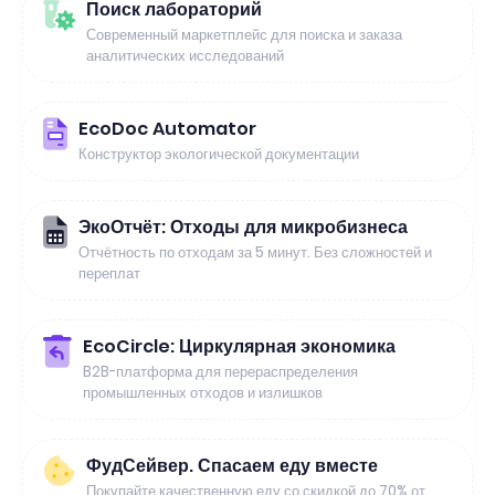
Поиск лабораторий
Современный маркетплейс для поиска и заказа
аналитических исследований
EcoDoc Automator
Конструктор экологической документации
ЭкоОтчёт: Отходы для микробизнеса
Отчётность по отходам за 5 минут. Без сложностей и
переплат
EcoCircle: Циркулярная экономика
B2B-платформа для перераспределения
промышленных отходов и излишков
ФудСейвер. Спасаем еду вместе
Покупайте качественную еду со скидкой до 70% от