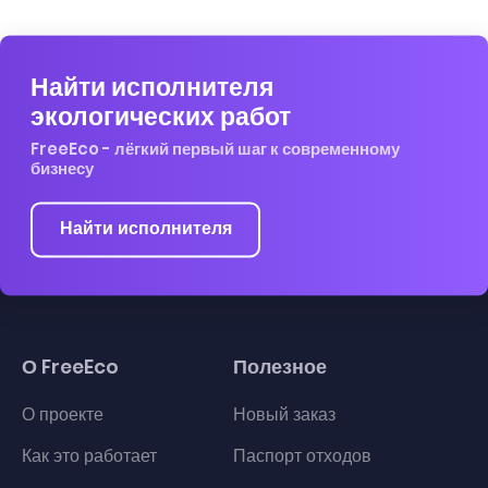
Найти исполнителя
экологических работ
FreeEco - лёгкий первый шаг к современному
бизнесу
Найти исполнителя
О FreeEco
Полезное
О проекте
Новый заказ
Как это работает
Паспорт отходов